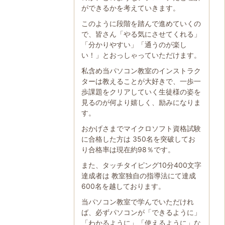
ができるかを考えていきます。
このように段階を踏んで進めていくの
で、皆さん「やる気にさせてくれる」
「分かりやすい」「通うのが楽し
い！」とおっしゃっていただけます。
私含め当パソコン教室のインストラク
ターは教えることが大好きで、一歩一
歩課題をクリアしていく生徒様の姿を
見るのが何より嬉しく、励みになりま
す。
おかげさまでマイクロソフト資格試験
に合格した方は 350名を突破してお
り合格率は現在約98％です。
また、タッチタイピング10分400文字
達成者は 教室独自の指導法にて達成
600名を越しております。
当パソコン教室で学んでいただけれ
ば、必ずパソコンが「できるように」
「わかるように」「使えるように」な