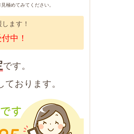
非見極めてみてください。
援します！
受付中！
定
です。
しております。